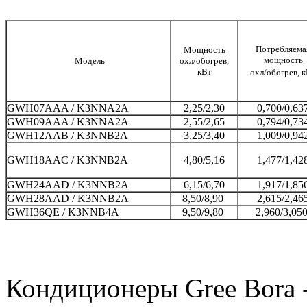
Потребляема
Мощность
мощность
Модель
охл/обогрев,
кВт
охл/обогрев, 
GWH07AAA / K3NNA2A
2,25/2,30
0,700/0,63
GWH09AAA / K3NNA2A
2,55/2,65
0,794/0,73
GWH12AAB / K3NNB2A
3,25/3,40
1,009/0,94
GWH18AAC / K3NNB2A
4,80/5,16
1,477/1,42
GWH24AAD / K3NNB2A
6,15/6,70
1,917/1,85
GWH28AAD / K3NNB2A
8,50/8,90
2,615/2,46
GWH36QE / K3NNB4A
9,50/9,80
2,960/3,05
Кондиционеры Gree Bora 