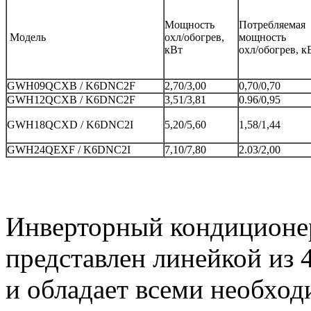
Мощность
Потребляемая
Модель
охл/обогрев,
мощность
кВт
охл/обогрев, к
GWH09QCXB / K6DNC2F
2,70/3,00
0,70/0,70
GWH12QCXB / K6DNC2F
3,51/3,81
0.96/0,95
GWH18QCXD / K6DNC2I
5,20/5,60
1,58/1,44
GWH24QEXF / K6DNC2I
7,10/7,80
2.03/2,00
Инверторный кондиционер 
представлен линейкой из 
и обладает всеми необх