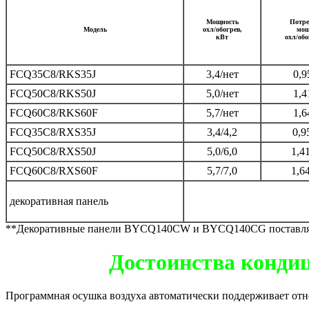
Мощность
Потре
Модель
охл/обогрев,
мощ
кВт
охл/обо
FCQ35C8/RKS35J
3,4/нет
0,9
FCQ50C8/RKS50J
5,0/нет
1,4
FCQ60C8/RKS60F
5,7/нет
1,6
FCQ35C8/RXS35J
3,4/4,2
0,95
FCQ50C8/RXS50J
5,0/6,0
1,4
FCQ60C8/RXS60F
5,7/7,0
1,6
декоративная панель
**Декоративные панели BYCQ140CW и BYCQ140CG поставляет
Достоинства конди
Программная осушка воздуха автоматически поддерживает отно