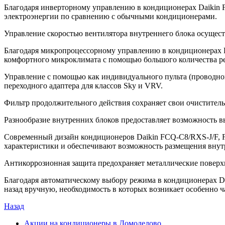
Благодаря инверторному управлению в кондиционерах Daiki
электроэнергии по сравнению с обычными кондиционерами.
Управление скоростью вентилятора внутреннего блока осущес
Благодаря микропроцессорному управлению в кондиционерах 
комфортного микроклимата с помощью большого количества р
Управление с помощью как индивидуального пульта (проводног
переходного адаптера для классов Sky и VRV.
Фильтр продолжительного действия сохраняет свои очиститель
Разнообразие внутренних блоков предоставляет возможность 
Современный дизайн кондиционеров Daikin FCQ-C8/RXS-J/F, 
характеристики и обеспечивают возможность размещения внут
Антикоррозионная защита предохраняет металлические поверхн
Благодаря автоматическому выбору режима в кондиционерах Da
назад вручную, необходимость в которых возникает особенно ч
Назад
Акции на кондиционеры в Домодедово