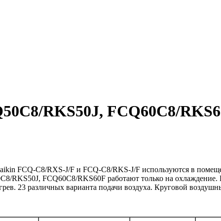
50C8/RKS50J, FСQ60C8/RKS60
ikin FCQ-C8/RXS-J/F и FCQ-C8/RKS-J/F используются в помеще
0C8/RKS50J, FCQ60C8/RKS60F работают только на охлаждение
огрев. 23 различных варианта подачи воздуха. Круговой воздуш