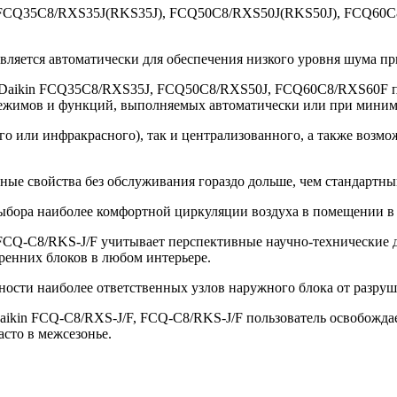
n FCQ35C8/RXS35J(RKS35J), FCQ50C8/RXS50J(RKS50J), FCQ60C
твляется автоматически для обеспечения низкого уровня шума п
Daikin FCQ35C8/RXS35J, FCQ50C8/RXS50J, FCQ60C8/RXS60F пол
ежимов и функций, выполняемых автоматически или при минима
о или инфракрасного), так и централизованного, а также возм
ные свойства без обслуживания гораздо дольше, чем стандартны
выбора наиболее комфортной циркуляции воздуха в помещении в
FCQ-C8/RKS-J/F учитывает перспективные научно-технические 
ренних блоков в любом интерьере.
ости наиболее ответственных узлов наружного блока от разруш
ikin FCQ-C8/RXS-J/F, FCQ-C8/RKS-J/F пользователь освобождае
асто в межсезонье.