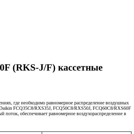
F (RKS-J/F) кассетные
ниях, где необходимо равномерное распределение воздушных
. Daikin FCQ35C8/RXS35J, FCQ50C8/RXS50J, FCQ60C8/RXS60F
ный поток, обеспечивает равномерное воздухораспределение в