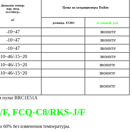
Диапазон темпер.
Цены на кондиционеры Daik
i
n
нар. возд.
охл/обогр.,
оC
розница,
EURO
со скидкой, руб.
-10~47
звоните
-10~47
звоните
-10~47
звоните
10~46/-15~20
звоните
-10~46/-15~20
звоните
-10~46/-15~20
звоните
звоните
я пульт BRC1E51A
/F, FCQ-C8/RKS-J/F
о 60% без изменения температуры.