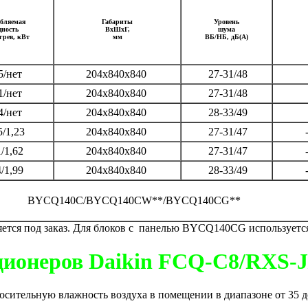
бляемая
Габариты
Уровень
ность
ВхШхГ,
шума
грев, кВт
мм
ВБ/НБ, дБ(А)
5/нет
204х840х840
27-31/48
1/нет
204х840х840
27-31/48
4/нет
204х840х840
28-33/49
/1,23
204х840х840
27-31/47
-
1/1,62
204х840х840
27-31/47
4/1,99
204х840х840
28-33/49
BYCQ140C/BYCQ140CW**/BYCQ140CG**
ся под заказ. Для блоков с панелью BYCQ140CG используетс
ционеров Daikin FCQ-C8/RXS-J
сительную влажность воздуха в помещении в диапазоне от 35 д