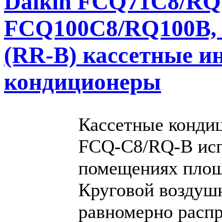
Daikin FСQ71C8/RQ
FСQ100C8/RQ100B,
(RR-B) кассетные и
кондиционеры
Кассетные конди
FCQ-C8/RQ-B исп
помещениях площа
Круговой воздуш
равномерно распр