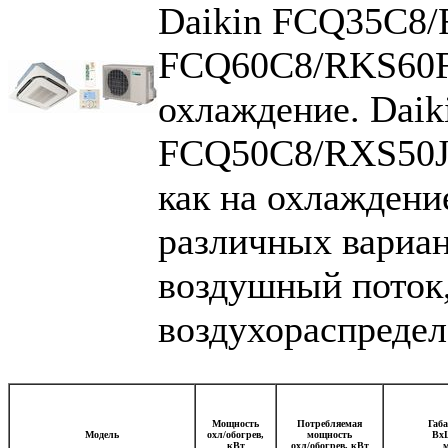
Daikin FCQ35C8/
FCQ60C8/RKS60F 
охлаждение. Dai
FCQ50C8/RXS50J
как на охлаждение
различных вариан
воздушный поток,
воздухораспреде
Мощность
Потребляемая
Габ
Модель
охл/обогрев,
мощность
Вх
кВт
охл/обогрев, кВт