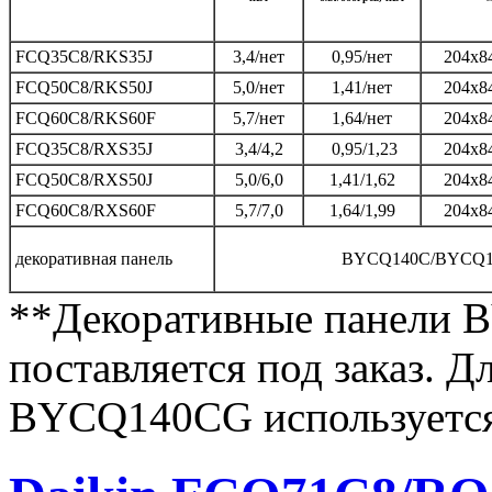
FCQ35C8/RKS35J
3,4/нет
0,95/нет
204х8
FCQ50C8/RKS50J
5,0/нет
1,41/нет
204х8
FCQ60C8/RKS60F
5,7/нет
1,64/нет
204х8
FCQ35C8/RXS35J
3,4/4,2
0,95/1,23
204х8
FCQ50C8/RXS50J
5,0/6,0
1,41/1,62
204х8
FCQ60C8/RXS60F
5,7/7,0
1,64/1,99
204х8
декоративная панель
BYCQ140C/BYCQ
**Декоративные панел
поставляется под заказ. Д
BYCQ140CG используетс