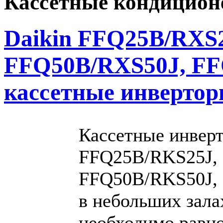
Кассетные кондицио
Daikin FFQ25B/RXS
FFQ50B/RXS50J, FF
кассетные инверто
Кассетные инвер
FFQ25B/RKS25J,
FFQ50B/RKS50J, 
в небольших залах,
необходимо равн