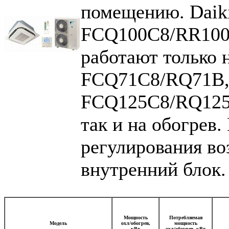
помещению. Daik
FCQ100C8/RR100
работают только 
FCQ71C8/RQ71B,
FCQ125C8/RQ125B
так и на обогрев
регулирования во
внутренний блок
Мощность
Потребляемая
Модель
охл/обогрев,
мощность
кВт
охл/обогрев, кВт