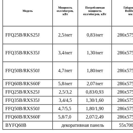
Мощность
Потребляемая
Габар
Модель
охл/обогрев,
мощность
ВхШх
кВт
охл/обогрев, кВт
мм
FFQ25B/RKS25J
2,5/нет
0,83/нет
286х57
FFQ35B/RKS35J
3,4/нет
1,30/нет
286х57
FFQ50B/RKS50J
4,7/нет
1,80/нет
286х57
FFQ60B/RKS60F
5,8/нет
2,07/нет
286х57
FFQ25B/RXS25J
2,5/3,2
0,83/0,93
286х57
FFQ35B/RXS35J
3,4/4,5
1,30/1,60
286х57
FFQ50B/RXS50J
4,7/5,5
1,80/1,90
286х57
FFQ60B/RXS60F
5,8/7,0
2,07/2,49
286х57
BYFQ60B
декоративная панель
55х700