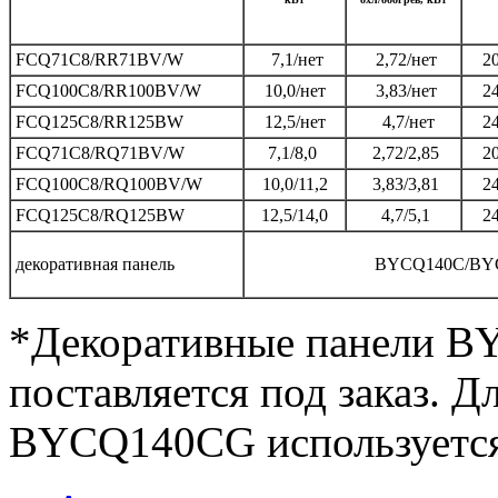
FCQ71С8/RR71BV/W
7,1/нет
2,72/нет
20
FCQ100C8/RR100BV/W
10,0/нет
3,83/нет
24
FCQ125C8/RR125BW
12,5/нет
4,7/нет
24
FCQ71C8/RQ71BV/W
7,1/8,0
2,72/2,85
2
FCQ100C8/RQ100BV/W
10,0/11,2
3,83/3,81
2
FCQ125C8/RQ125BW
12,5/14,0
4,7/5,1
24
декоративная панель
BYCQ140C/BY
*Декоративные панели
поставляется под заказ. Д
BYCQ140CG используетс