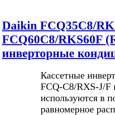
Daikin FСQ35C8/RK
FСQ60C8/RKS60F (R
инверторные конди
Кассетные инвер
FCQ-C8/RXS-J/F 
используются в п
равномерное расп