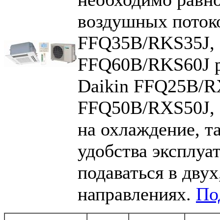
воздушных поток
FFQ35B/RKS35J,
FFQ60B/RKS60J р
Daikin FFQ25B/R
FFQ50B/RXS50J, 
на охлаждение, та
удобства эксплуа
подаваться в двух
направлениях.
По