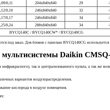
,09/0,11
204x840x840
29
-
,12/0,10
246x840x840
32
-
,17/0,17
246x840x840
34
-
,25/0,24
288x840x840
34
-
BYCQ140C / BYCQ140CW* / BYCQ140CG
я под заказ. Для блоков с панелью BYCQ140CG используетс
а мультисистемы Daikin CMS
 инфракрасного), так и централизованного пульта, а так же в
зличных вариантов воздухораспределения.
жание кислорода в воздухе помещения.
ях: