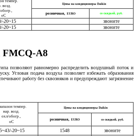
он темпер.
Цены на кондиционеры Daikin
. возд.
обогр.,
розничная,
со скидкой, руб.
EURO
оС
3/-20~15
звоните
3/-20~15
звоните
in FMCQ-A8
па позволяют равномерно распределить воздушный поток и
ку. Угловая подача воздуха позволяет избежать образования
печивают работу без сквозняков и предупреждают загрязнение
апазон темпер.
Цены на кондиционеры Daikin
нар. возд.
охл/обогр.,
розничная,
EURO
со скидкой, руб.
оС
5~43/-20~15
1548
звоните