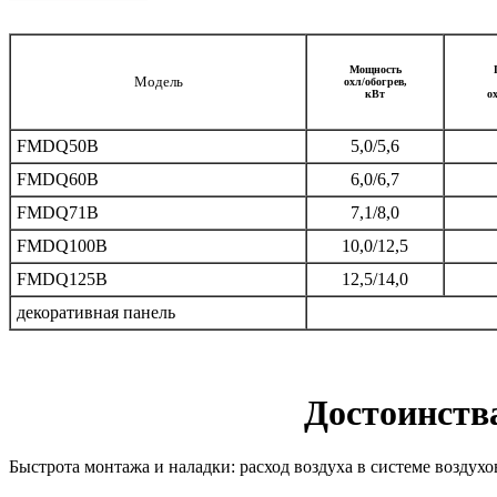
Мощность
Модель
охл/обогрев,
кВт
о
FMDQ50B
5,0/5,6
FMDQ60B
6,0/6,7
FMDQ71B
7,1/8,0
FMDQ100B
10,0/12,5
FMDQ125B
12,5/14,0
декоративная панель
Достоинств
Быстрота монтажа и наладки: расход воздуха в системе воздухо