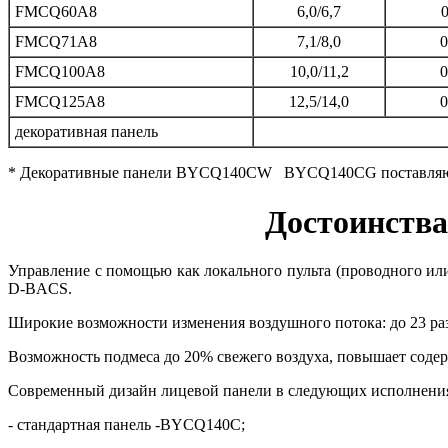
FMCQ60A8
6,0/6,7
0
FMCQ71A8
7,1/8,0
0
FMCQ100A8
10,0/11,2
0
FMCQ125A8
12,5/14,0
0
декоративная панель
* Декоративные панели BYCQ140CW BYCQ140CG поставляютс
Достоинств
Управление с помощью как локального пульта (проводного или
D-BACS.
Широкие возможности изменения воздушного потока: до 23 ра
Возможность подмеса до 20% свежего воздуха, повышает содер
Современный дизайн лицевой панели в следующих исполнени
- стандартная панель -BYCQ140C;