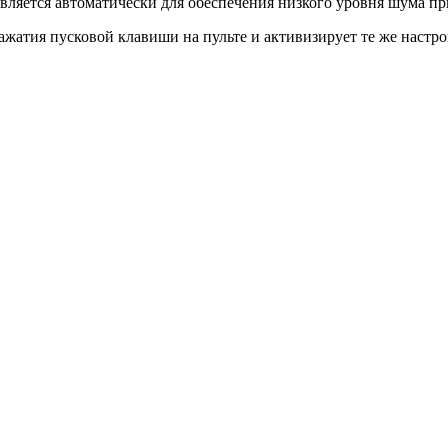
твляется автоматически для обеспечения низкого уровня шума п
жатия пусковой клавиши на пульте и активизирует те же настро