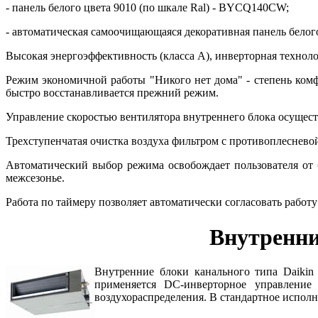
- панель белого цвета 9010 (по шкале Ral) - BYCQ140CW;
- автоматическая самоочищающаяся декоративная панель бело
Высокая энергоэффективность (класса А), инверторная технол
Режим экономичной работы "Никого нет дома" - степень комф
быстро восстанавливается прежний режим.
Управление скоростью вентилятора внутреннего блока осущес
Трехступенчатая очистка воздуха фильтром с противоплесневой
Автоматический выбор режима освобождает пользователя от 
межсезонье.
Работа по таймеру позволяет автоматически согласовать рабо
Внутренни
Внутренние блоки канального типа Dai
применяется DC-инверторное управление
воздухораспределения. В стандартное испол