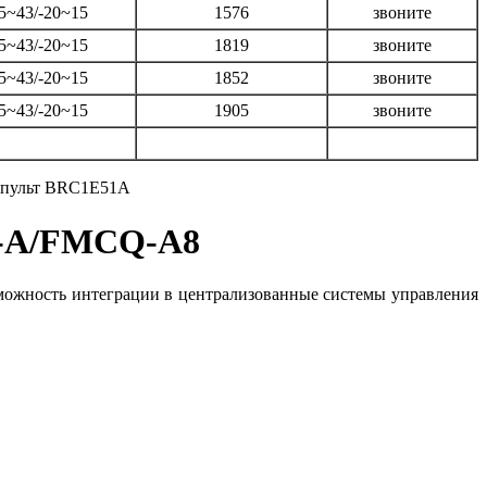
5~43/-20~15
1576
звоните
5~43/-20~15
1819
звоните
5~43/-20~15
1852
звоните
5~43/-20~15
1905
звоните
я пульт BRC1E51A
Q-A/FMCQ-A8
озможность интеграции в централизованные системы управления