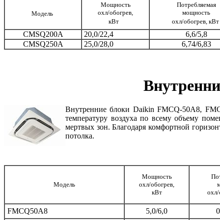
Мощность
Потребляемая
охл/обогрев,
мощность
Модель
кВт
охл/обогрев, кВт
CMSQ200A
20,0/22,4
6,6/5,8
CMSQ250A
25,0/28,0
6,74/6,83
Внутренни
Внутренние блоки Daikin FMCQ-50A8, FM
температуру воздуха по всему объему поме
мертвых зон. Благодаря комфортной горизон
потолка.
Мощность
По
Модель
охл/обогрев,
кВт
охл/
FMCQ50A8
5,0/6,0
0