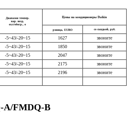
Цены на кондиционеры Daik
i
n
Диапазон темпер.
нар. возд.
охл/обогр.,
о
со скидкой, руб.
рзница,
EURO
-5~43/-20~15
1627
звоните
-5~43/-20~15
1850
звоните
-5~43/-20~15
2047
звоните
-5~43/-20~15
2175
звоните
-5~43/-20~15
2196
звоните
SQ-A/FMDQ-B