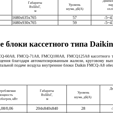
Диапаз
Габариты
Уровень
нар
ВхШхГ,
шума, дБ(А)
охл/
м
1680x635x765
57
-5~4
1680x930x765
59
-5~4
е блоки кассетного типа Daik
CQ-60A8, FMCQ-71A8, FMCQ100A8, FMCQ125A8 кассетного ти
щения благодаря автоматизированным жалюзи, круговому выпус
тальной подаче воздуха внутренние блоки Daikin FMCQ-A8 обес
Ди
требляемая
Габариты
Уровень
мощность
ВхШхГ,
шума, дБ(А)
обогрев, кВт
м
,08/0,06
204x840x840
28
-