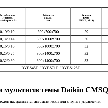
Потребляемая
Габариты
Уровень
мощность
ВхШхГ,
шума
хл/обогрев, кВт
мм
ВБ/НБ, дБ(А)
0,19/0,19
300x700x700
29
0,14/0,14
300x1000x700
30
0,16/0,16
300x1000x700
32
0,25/0,25
300x1400x700
32
0,32/0,30
300x1400x700
33
BYBS45D / BYBS71D / BYBS125D
а мультисистемы Daikin CM
водов настраивается автоматически или с пульта управления.