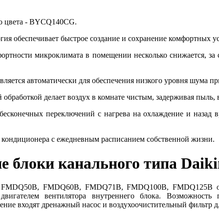
го цвета - BYCQ140CG.
огия обеспечивает быстрое создание и сохранение комфортных 
ортности микроклимата в помещении несколько снижается, за с
твляется автоматически для обеспечения низкого уровня шума п
 обработкой делает воздух в комнате чистым, задерживая пыль, 
бесконечных переключений с нагрева на охлаждение и назад вр
ту кондиционера с ежедневным расписанием собственной жизни.
е блоки канального типа Dai
kin FMDQ50B, FMDQ60B, FMDQ71B, FMDQ100B, FMDQ125B обл
 двигателем вентилятора внутреннего блока. Возможность
нение входят дренажный насос и воздухоочистительный фильтр д