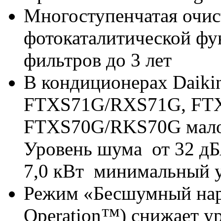
Многоступенчатая очист
фотокаталитической фу
фильтров до 3 лет
В кондиционерах Daik
FTXS71G/RXS71G, FT
FTXS70G/RKS70G мало
Уровень шума от 32 дБ
7,0 кВт минимальный у
Режим «Бесшумный нар
Operation™) снижает ур