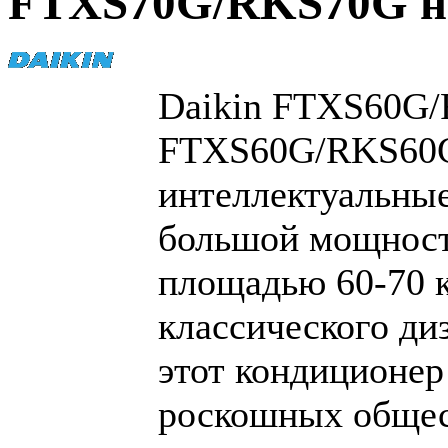
FTXS70G/RKS70G н
Daikin FTXS60G
FTXS60G/RKS60G
интеллектуальны
большой мощност
площадью 60-70 к
классического ди
этот кондиционер
роскошных общес