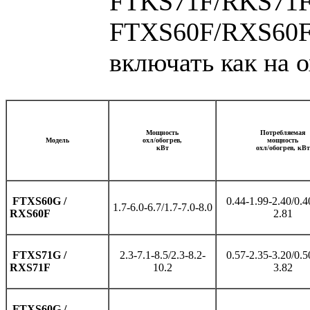
FTKS71F/RKS71F -
FTXS60F/RXS60F
включать как на о
Мощность
Потребляемая
Модель
охл/обогрев,
мощность
кВт
охл/обогрев, кВт
FTXS60G /
0.44-1.99-2.40/0.4
1.7-6.0-6.7/1.7-7.0-8.0
RXS60F
2.81
FTXS71G /
2.3-7.1-8.5/2.3-8.2-
0.57-2.35-3.20/0.5
RXS71F
10.2
3.82
FTXS60G /