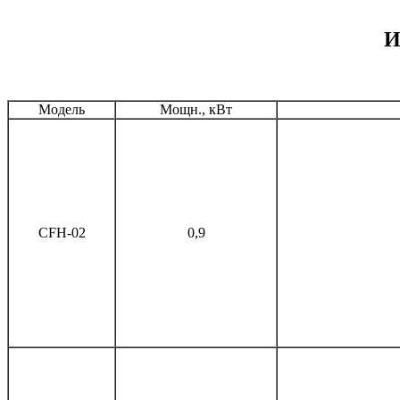
И
Модель
Мощн., кВт
СFH-02
0,9