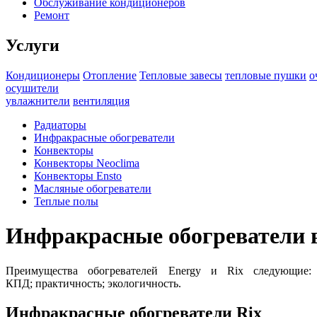
Обслуживание кондиционеров
Ремонт
Услуги
Кондиционеры
Отопление
Тепловые завесы
тепловые пушки
о
осушители
увлажнители
вентиляция
Радиаторы
Инфракрасные обогреватели
Конвекторы
Конвекторы Neoclima
Конвекторы Ensto
Масляные обогреватели
Теплые полы
Инфракрасные обогреватели 
Преимущества обогревателей Energy и Rix следующие: 
КПД; практичность; экологичность.
Инфракрасные обогреватели Rix