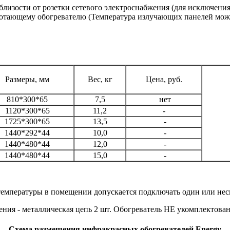
близости от розетки сетевого электроснабжения (для исключения
отающему обогревателю (Температура излучающих панелей может
Размеры, мм
Вес, кг
Цена, руб.
810*300*65
7,5
нет
1120*300*65
11,2
-
1725*300*65
13,5
-
1440*292*44
10,0
-
1440*480*44
12,0
-
1440*480*44
15,0
-
емпературы в помещении допускается подключать один или неск
ния - металлическая цепь 2 шт. Обогреватель НЕ укомплектован
Схема размещения инфракрасных обогревателей Energy