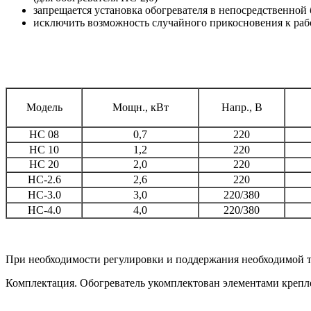
запрещается установка обогревателя в непосредственной 
исключить возможность случайного прикосновения к раб
Модель
Мощн., кВт
Напр., В
НС 08
0,7
220
НС 10
1,2
220
НС 20
2,0
220
НС-2.6
2,6
220
НС-3.0
3,0
220/380
НС-4.0
4,0
220/380
При необходимости регулировки и поддержания необходимой т
Комплектация. Обогреватель укомплектован элементами крепле